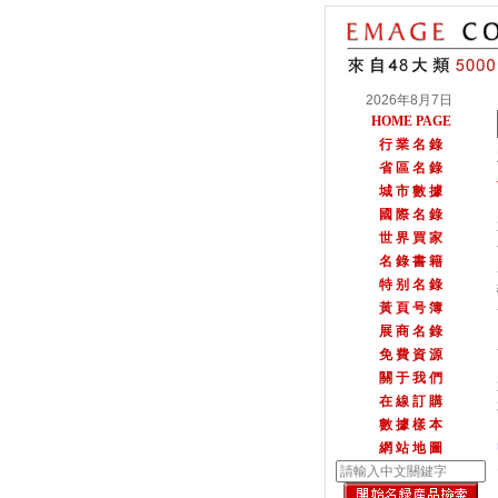
2026年8月7日
HOME PAGE
行 業 名 錄
省 區 名 錄
城 市 數 據
國 際 名 錄
世 界 買 家
名 錄 書 籍
特 别 名 錄
黃 頁 号 簿
展 商 名 錄
免 費 資 源
關 于 我 們
在 線 訂 購
數 據 樣 本
網 站 地 圖