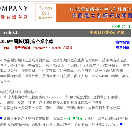
石油化工
· 中國48行業公司名錄 ·
2026中國胺類制造企業名錄
樣本預覽
滿意付款
—￥680 電子版數據 Directory.SD 2026年7月新版
2026全國胺類制造企業黃頁大全。收錄胺類的生産廠家信息資料。該廠商名錄信息
包括：公司名稱、聯系電話、法人/負責人、詳細地址（所屬省份/地市/區縣）、主營
産品或業務（經營範圍）、企業類型、注冊資本、成立日期、統一社會信用代碼、
組織機構代碼、所屬行業、是否有進出口貿易、參保人數、郵箱E-mail、網址、英文
名稱等。
名錄[通訊錄]功能特點：
1. 簡明清晰的結構化數據表格(Excel/csv)，方便您快速浏覽、查找和分析數據；
2. 可編輯、複制、打印，亦可将數據導入其他數據庫或軟件中使用；
3. 省卻您通過搜索平台檢索、導出、篩選、整理的時間，大幅度提升工作效率。
■
如果這不是您所需的名錄數據，請點擊
，我們可以幫助您找到任何所
■
需的名錄數據産品。9680細分行業，3650地區，全新更新，可任意組合定制。