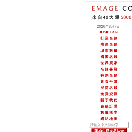
2026年8月7日
HOME PAGE
行 業 名 錄
省 區 名 錄
城 市 數 據
國 際 名 錄
世 界 買 家
名 錄 書 籍
特 别 名 錄
黃 頁 号 簿
展 商 名 錄
免 費 資 源
關 于 我 們
在 線 訂 購
數 據 樣 本
網 站 地 圖