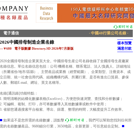
電子通信
· 中國48行業公司名錄 ·
2026中國排母制造企業名錄
樣本預覽
滿意付款
—￥680 電子版數據 Directory.SD 2026年7月新版
2026全國排母制造企業黃頁大全。中國排母生産公司名錄收錄了全國排母生産廠家
名錄信息。單位名錄信息包括：公司/機構名稱、聯系電話、法人/負責人、詳細地址
（所屬省份/地市/區縣）、主營産品或業務（經營範圍）、企業類型、注冊資本、成
立日期、統一社會信用代碼、組織機構代碼、所屬行業、是否有進出口貿易、參保
人數、郵箱E-mail、網址、英文名稱等。
名錄[通訊錄]功能特點：
1. 簡明清晰的結構化數據表格(Excel/csv)，方便您快速浏覽、查找和分析數據；
2. 可編輯、複制、打印，亦可将數據導入其他數據庫或軟件中使用；
3. 省卻您通過搜索平台檢索、導出、篩選、整理的時間，大幅度提升工作效率。
■
如果這不是您所需的名錄數據，請點擊
，我們可以幫助您找到任何所
■
需的名錄數據産品。9680細分行業，3650地區，全新更新，可任意組合定制。