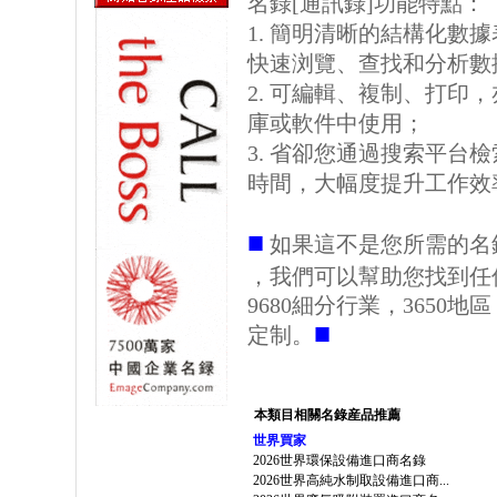
名錄[通訊錄]功能特點：
1. 簡明清晰的結構化數據表格
快速浏覽、查找和分析數
2. 可編輯、複制、打印
庫或軟件中使用；
3. 省卻您通過搜索平台
時間，大幅度提升工作效
■
如果這不是您所需的名
，我們可以幫助您找到任
9680細分行業，3650
■
定制。
本類目相關名錄産品推薦
世界買家
2026世界環保設備進口商名錄
2026世界高純水制取設備進口商...