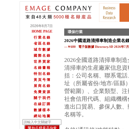
2026年8月7日
HOME PAGE
環保行業
行 業 名 錄
2026中國道路清掃車制造企業名
省 區 名 錄
—￥680 電子版數據 Directory.SD 2026年
城 市 數 據
國 際 名 錄
2026全國道路清掃車制
世 界 買 家
清掃車的生産廠家信息資
名 錄 書 籍
特 别 名 錄
括：公司名稱、聯系電話
黃 頁 号 簿
址（所屬省份/地市/區
展 商 名 錄
營範圍）、企業類型、注
免 費 資 源
社會信用代碼、組織機構
關 于 我 們
在 線 訂 購
進出口貿易、參保人數、郵
數 據 樣 本
名稱等。
網 站 地 圖