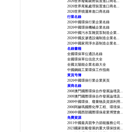
2026世界廢氣吸附裝置進口商名...
2026世界尾氣處理裝置進口商名...
2026世界噴灑車進口商名錄
行業名錄
2026中國環保行業企業名錄
2026中國環保機械企業名錄
2026中國污水泵雜質泵制造企業...
2026中國反滲透設備制造企業名...
2026中國家用淨水器制造企業名...
名錄書籍
全國環保單位通訊名錄
全國環保單位信息大全
全國太陽能企業名錄大全
中國鋼鐵工業環保工作指南
黃頁号簿
2026中國環保行業企業黃頁
展商名錄
2008澳門國際環保合作發展論壇及...
2009澳門國際環保合作發展論壇及...
2009中國環保、廢棄物及資源利用...
2006阿赫瑪國際化學工程、環境保...
2006中國西部國際環保産業博覽會...
免費資源
2011中國最具競争力節能服務公司...
2023國家鼓勵發展的重大環保技術...