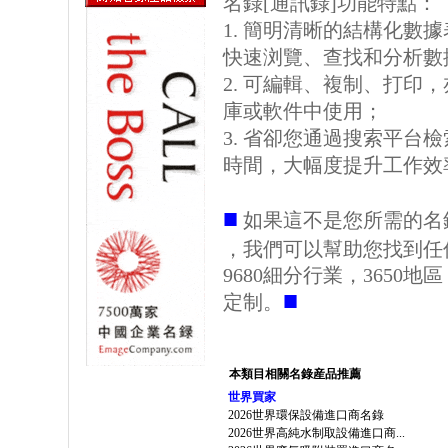
名錄[通訊錄]功能特點：
1. 簡明清晰的結構化數據表格
快速浏覽、查找和分析數
2. 可編輯、複制、打印
庫或軟件中使用；
3. 省卻您通過搜索平台
時間，大幅度提升工作效
■
如果這不是您所需的名
，我們可以幫助您找到任
9680細分行業，3650
■
定制。
本類目相關名錄産品推薦
世界買家
2026世界環保設備進口商名錄
2026世界高純水制取設備進口商...