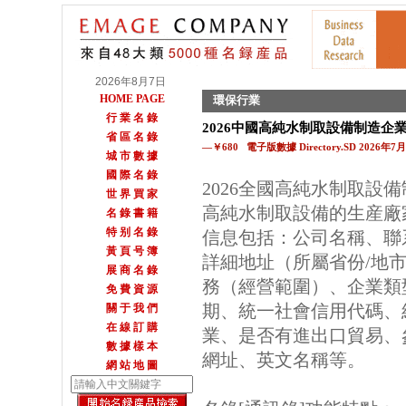
2026年8月7日
HOME PAGE
環保行業
行 業 名 錄
2026中國高純水制取設備制造企
省 區 名 錄
—￥680 電子版數據 Directory.SD 2026年
城 市 數 據
國 際 名 錄
2026全國高純水制取設
世 界 買 家
高純水制取設備的生産廠
名 錄 書 籍
特 别 名 錄
信息包括：公司名稱、聯
黃 頁 号 簿
詳細地址（所屬省份/地
展 商 名 錄
務（經營範圍）、企業類
免 費 資 源
期、統一社會信用代碼、
關 于 我 們
在 線 訂 購
業、是否有進出口貿易、參
數 據 樣 本
網址、英文名稱等。
網 站 地 圖