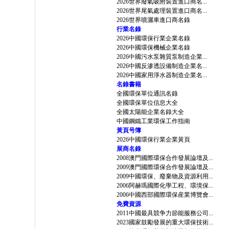
2026世界廢氣吸附裝置進口商名...
2026世界尾氣處理裝置進口商名...
2026世界噴灑車進口商名錄
行業名錄
2026中國環保行業企業名錄
2026中國環保機械企業名錄
2026中國污水泵雜質泵制造企業...
2026中國反滲透設備制造企業名...
2026中國家用淨水器制造企業名...
名錄書籍
全國環保單位通訊名錄
全國環保單位信息大全
全國太陽能企業名錄大全
中國鋼鐵工業環保工作指南
黃頁号簿
2026中國環保行業企業黃頁
展商名錄
2008澳門國際環保合作發展論壇及...
2009澳門國際環保合作發展論壇及...
2009中國環保、廢棄物及資源利用...
2006阿赫瑪國際化學工程、環境保...
2006中國西部國際環保産業博覽會...
免費資源
2011中國最具競争力節能服務公司...
2023國家鼓勵發展的重大環保技術...