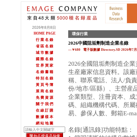
2026年8月8日
HOME PAGE
環保行業
行 業 名 錄
2026中國阻垢劑制造企業名錄
省 區 名 錄
—￥680 電子版數據 Directory.SD 2026年
城 市 數 據
國 際 名 錄
2026全國阻垢劑制造企
世 界 買 家
生産廠家信息資料。該廠
名 錄 書 籍
特 别 名 錄
稱、聯系電話、法人/負
黃 頁 号 簿
份/地市/區縣）、主營
展 商 名 錄
企業類型、注冊資本、成
免 費 資 源
碼、組織機構代碼、所屬
關 于 我 們
在 線 訂 購
易、參保人數、郵箱E-m
數 據 樣 本
網 站 地 圖
名錄[通訊錄]功能特點：