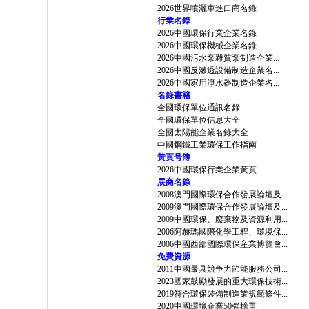
2026世界噴灑車進口商名錄
行業名錄
2026中國環保行業企業名錄
2026中國環保機械企業名錄
2026中國污水泵雜質泵制造企業...
2026中國反滲透設備制造企業名...
2026中國家用淨水器制造企業名...
名錄書籍
全國環保單位通訊名錄
全國環保單位信息大全
全國太陽能企業名錄大全
中國鋼鐵工業環保工作指南
黃頁号簿
2026中國環保行業企業黃頁
展商名錄
2008澳門國際環保合作發展論壇及...
2009澳門國際環保合作發展論壇及...
2009中國環保、廢棄物及資源利用...
2006阿赫瑪國際化學工程、環境保...
2006中國西部國際環保産業博覽會...
免費資源
2011中國最具競争力節能服務公司...
2023國家鼓勵發展的重大環保技術...
2019符合環保裝備制造業規範條件...
2020中國環境企業50強榜單