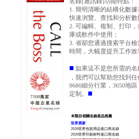
名錄[通訊錄]功能特點：
1. 簡明清晰的結構化數據表格
快速浏覽、查找和分析數
2. 可編輯、複制、打印
庫或軟件中使用；
3. 省卻您通過搜索平台
時間，大幅度提升工作效
■
如果這不是您所需的名
，我們可以幫助您找到任
9680細分行業，3650
■
定制。
本類目相關名錄産品推薦
世界買家
2026世界包裝用品進口商名錄
2026世界印刷材料進口商名錄