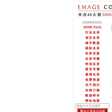
2026年8月6日
HOME PAGE
行 业 名 录
省 区 名 录
城 市 数 据
国 际 名 录
世 界 买 家
名 录 书 籍
特 别 名 录
黄 页 号 簿
展 商 名 录
免 费 资 源
关 于 我 们
在 线 订 购
数 据 样 本
网 站 地 图