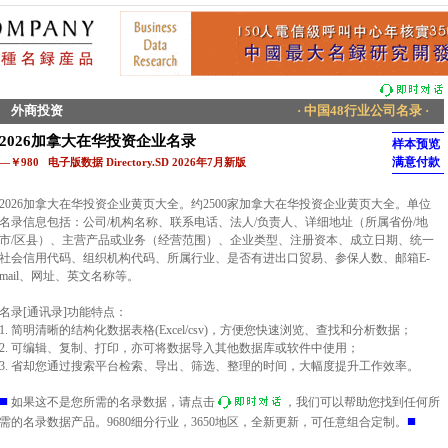
外商投资
· 中国48行业公司名录 ·
2026加拿大在华投资企业名录
样本预览
满意付款
—￥980 电子版数据 Directory.SD 2026年7月新版
2026加拿大在华投资企业黄页大全。约2500家加拿大在华投资企业黄页大全。单位
名录信息包括：公司/机构名称、联系电话、法人/负责人、详细地址（所属省份/地
市/区县）、主营产品或业务（经营范围）、企业类型、注册资本、成立日期、统一
社会信用代码、组织机构代码、所属行业、是否有进出口贸易、参保人数、邮箱E-
mail、网址、英文名称等。
名录[通讯录]功能特点：
1. 简明清晰的结构化数据表格(Excel/csv)，方便您快速浏览、查找和分析数据；
2. 可编辑、复制、打印，亦可将数据导入其他数据库或软件中使用；
3. 省却您通过搜索平台检索、导出、筛选、整理的时间，大幅度提升工作效率。
■
如果这不是您所需的名录数据，请点击
，我们可以帮助您找到任何所
■
需的名录数据产品。9680细分行业，3650地区，全新更新，可任意组合定制。