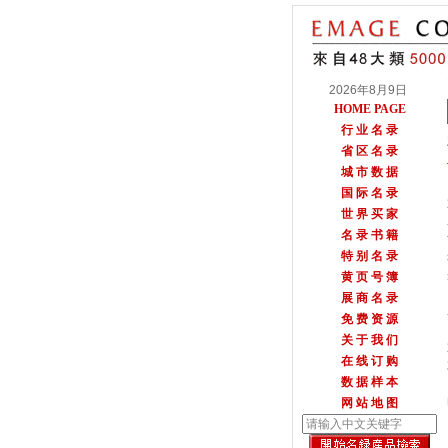
2026年8月9日
HOME PAGE
行 业 名 录
省 区 名 录
城 市 数 据
国 际 名 录
世 界 买 家
名 录 书 籍
特 别 名 录
黄 页 号 簿
展 商 名 录
免 费 资 源
关 于 我 们
在 线 订 购
数 据 样 本
网 站 地 图