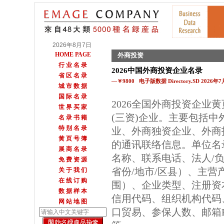
2026年8月7日
HOME PAGE
外商投资
行 业 名 录
2026中国外商投资企业名录
省 区 名 录
—￥9800 电子版数据 Directory.SD 2026年
城 市 数 据
国 际 名 录
2026全国外商投资企业
世 界 买 家
(三资)企业。主要包括
名 录 书 籍
特 别 名 录
业、外商独资企业、外商
黄 页 号 簿
的通讯联络信息。单位名
展 商 名 录
名称、联系电话、法人/
免 费 资 源
省份/地市/区县）、主营
关 于 我 们
在 线 订 购
围）、企业类型、注册资
数 据 样 本
信用代码、组织机构代码
网 站 地 图
口贸易、参保人数、邮箱E