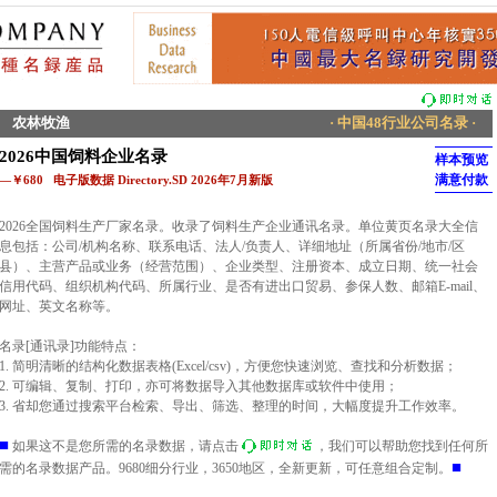
农林牧渔
· 中国48行业公司名录 ·
2026中国饲料企业名录
样本预览
满意付款
—￥680 电子版数据 Directory.SD 2026年7月新版
2026全国饲料生产厂家名录。收录了饲料生产企业通讯名录。单位黄页名录大全信
息包括：公司/机构名称、联系电话、法人/负责人、详细地址（所属省份/地市/区
县）、主营产品或业务（经营范围）、企业类型、注册资本、成立日期、统一社会
信用代码、组织机构代码、所属行业、是否有进出口贸易、参保人数、邮箱E-mail、
网址、英文名称等。
名录[通讯录]功能特点：
1. 简明清晰的结构化数据表格(Excel/csv)，方便您快速浏览、查找和分析数据；
2. 可编辑、复制、打印，亦可将数据导入其他数据库或软件中使用；
3. 省却您通过搜索平台检索、导出、筛选、整理的时间，大幅度提升工作效率。
■
如果这不是您所需的名录数据，请点击
，我们可以帮助您找到任何所
■
需的名录数据产品。9680细分行业，3650地区，全新更新，可任意组合定制。