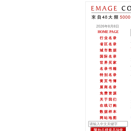
2026年8月8日
HOME PAGE
行 业 名 录
省 区 名 录
城 市 数 据
国 际 名 录
世 界 买 家
名 录 书 籍
特 别 名 录
黄 页 号 簿
展 商 名 录
免 费 资 源
关 于 我 们
在 线 订 购
数 据 样 本
网 站 地 图