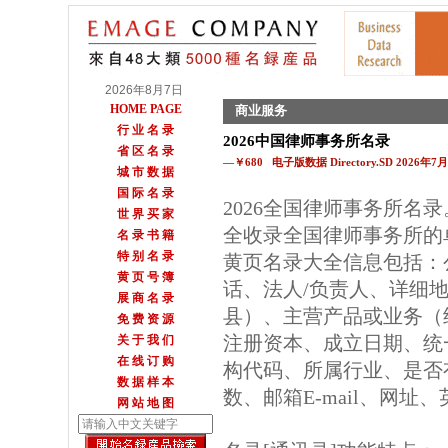
2026年8月7日
HOME PAGE
商业服务
行 业 名 录
2026中国律师事务所名录
省 区 名 录
—￥680 电子版数据 Directory.SD 2026年
城 市 数 据
国 际 名 录
2026全国律师事务所名
世 界 买 家
全收录全国律师事务所的
名 录 书 籍
特 别 名 录
黄页名录大全信息包括：
黄 页 号 簿
话、法人/负责人、详细地
展 商 名 录
县）、主营产品或业务（
免 费 资 源
注册资本、成立日期、统
关 于 我 们
在 线 订 购
构代码、所属行业、是否
数 据 样 本
数、邮箱E-mail、网址
网 站 地 图