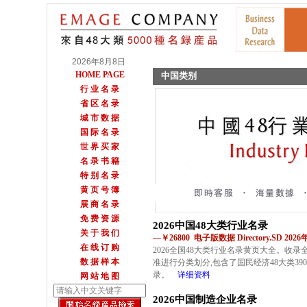
2026年8月8日
HOME PAGE
中国类别
行 业 名 录
省 区 名 录
城 市 数 据
国 际 名 录
世 界 买 家
名 录 书 籍
特 别 名 录
黄 页 号 簿
展 商 名 录
免 费 资 源
2026中国48大类行业名录
关 于 我 们
—￥26800 电子版数据 Directory.SD 202
在 线 订 购
2026全国48大类行业名录黄页大全。收
数 据 样 本
准进行分类划分,包含了国民经济48大类39
录。
详细资料
网 站 地 图
2026中国制造企业名录