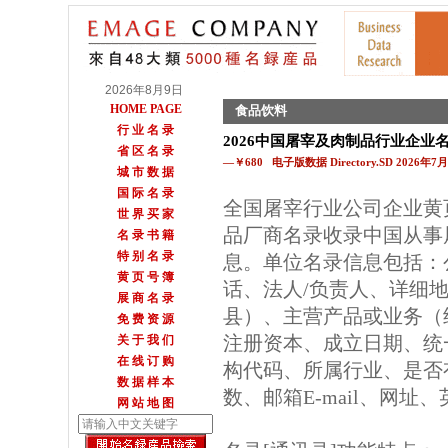
2026年8月9日
HOME PAGE
食品饮料
行 业 名 录
2026中国屠宰及肉制品行业企业
省 区 名 录
—￥680 电子版数据 Directory.SD 2026年
城 市 数 据
国 际 名 录
全国屠宰行业公司企业黄
世 界 买 家
品厂商名录收录中国从事
名 录 书 籍
特 别 名 录
息。单位名录信息包括：
黄 页 号 簿
话、法人/负责人、详细地
展 商 名 录
县）、主营产品或业务（
免 费 资 源
注册资本、成立日期、统
关 于 我 们
在 线 订 购
构代码、所属行业、是否
数 据 样 本
数、邮箱E-mail、网址
网 站 地 图