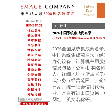
2026年8月6日
HOME PAGE
I T 行 业
行 业 名 录
2026中国系统集成商名录
省 区 名 录
—￥680 电子版数据 Directory.SD 2026年
城 市 数 据
国 际 名 录
2026全国系统集成商名
世 界 买 家
中国系统集成商名录（经
名 录 书 籍
特 别 名 录
办公设备、计算机主用服
黄 页 号 簿
信息包括：公司/机构名
展 商 名 录
人、详细地址（所属省份
免 费 资 源
或业务（经营范围）、企
关 于 我 们
在 线 订 购
日期、统一社会信用代码
数 据 样 本
业、是否有进出口贸易、参
网 站 地 图
网址、英文名称等。