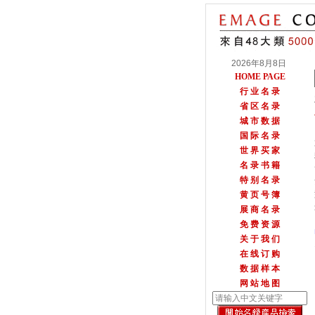
2026年8月8日
HOME PAGE
行 业 名 录
省 区 名 录
城 市 数 据
国 际 名 录
世 界 买 家
名 录 书 籍
特 别 名 录
黄 页 号 簿
展 商 名 录
免 费 资 源
关 于 我 们
在 线 订 购
数 据 样 本
网 站 地 图