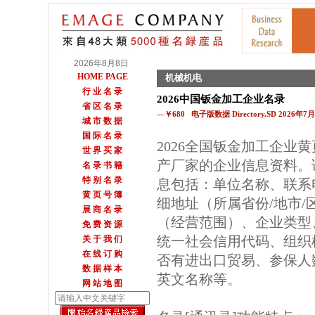
2026年8月8日
HOME PAGE
机械机电
行 业 名 录
2026中国钣金加工企业名录
省 区 名 录
—￥680 电子版数据 Directory.SD 2026年
城 市 数 据
国 际 名 录
2026全国钣金加工企业
世 界 买 家
产厂家的企业信息资料。
名 录 书 籍
特 别 名 录
息包括：单位名称、联系
黄 页 号 簿
细地址（所属省份/地市
展 商 名 录
（经营范围）、企业类型
免 费 资 源
统一社会信用代码、组织
关 于 我 们
在 线 订 购
否有进出口贸易、参保人数
数 据 样 本
英文名称等。
网 站 地 图