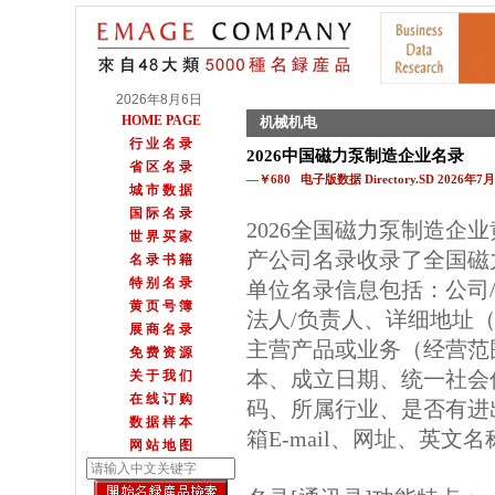
2026年8月6日
HOME PAGE
机械机电
行 业 名 录
2026中国磁力泵制造企业名录
省 区 名 录
—￥680 电子版数据 Directory.SD 2026年
城 市 数 据
国 际 名 录
2026全国磁力泵制造企
世 界 买 家
产公司名录收录了全国磁
名 录 书 籍
特 别 名 录
单位名录信息包括：公司
黄 页 号 簿
法人/负责人、详细地址（
展 商 名 录
主营产品或业务（经营范
免 费 资 源
本、成立日期、统一社会
关 于 我 们
在 线 订 购
码、所属行业、是否有进
数 据 样 本
箱E-mail、网址、英文
网 站 地 图