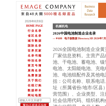
2026年8月9日
HOME PAGE
机械机电
行 业 名 录
2026中国电池制造企业名录
省 区 名 录
—￥680 电子版数据 Directory.SD 2026年
城 市 数 据
国 际 名 录
2026全国电池制造企业
世 界 买 家
厂家信息资料。主营产品
名 录 书 籍
特 别 名 录
池、干电池、蓄电池、镍
黄 页 号 簿
电池、太阳能电池、充电
展 商 名 录
池、电池组配件及其他电
免 费 资 源
括：公司名称、联系电话
关 于 我 们
在 线 订 购
址（所属省份/地市/区
数 据 样 本
营范围）、企业类型、注
网 站 地 图
社会信用代码、组织机构