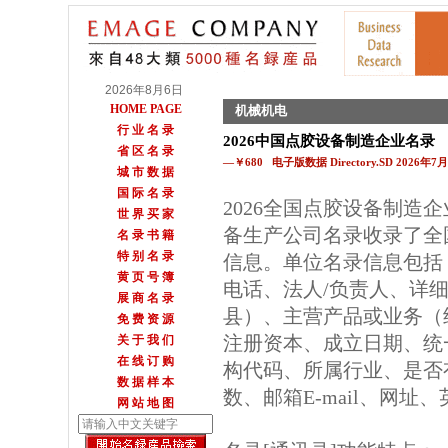
2026年8月6日
HOME PAGE
机械机电
行 业 名 录
2026中国点胶设备制造企业名录
省 区 名 录
—￥680 电子版数据 Directory.SD 2026年
城 市 数 据
国 际 名 录
2026全国点胶设备制造
世 界 买 家
备生产公司名录收录了全
名 录 书 籍
特 别 名 录
信息。单位名录信息包括
黄 页 号 簿
电话、法人/负责人、详细
展 商 名 录
县）、主营产品或业务（
免 费 资 源
注册资本、成立日期、统
关 于 我 们
在 线 订 购
构代码、所属行业、是否
数 据 样 本
数、邮箱E-mail、网址
网 站 地 图