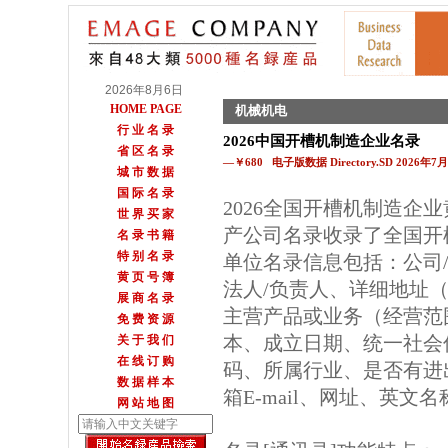
2026年8月6日
HOME PAGE
机械机电
行 业 名 录
2026中国开槽机制造企业名录
省 区 名 录
—￥680 电子版数据 Directory.SD 2026年
城 市 数 据
国 际 名 录
2026全国开槽机制造企
世 界 买 家
产公司名录收录了全国开
名 录 书 籍
特 别 名 录
单位名录信息包括：公司
黄 页 号 簿
法人/负责人、详细地址（
展 商 名 录
主营产品或业务（经营范
免 费 资 源
本、成立日期、统一社会
关 于 我 们
在 线 订 购
码、所属行业、是否有进
数 据 样 本
箱E-mail、网址、英文
网 站 地 图