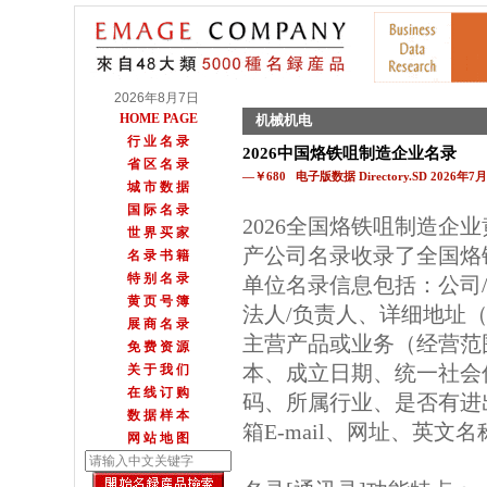
2026年8月7日
HOME PAGE
机械机电
行 业 名 录
2026中国烙铁咀制造企业名录
省 区 名 录
—￥680 电子版数据 Directory.SD 2026年
城 市 数 据
国 际 名 录
2026全国烙铁咀制造企
世 界 买 家
产公司名录收录了全国烙
名 录 书 籍
特 别 名 录
单位名录信息包括：公司
黄 页 号 簿
法人/负责人、详细地址（
展 商 名 录
主营产品或业务（经营范
免 费 资 源
本、成立日期、统一社会
关 于 我 们
在 线 订 购
码、所属行业、是否有进
数 据 样 本
箱E-mail、网址、英文
网 站 地 图