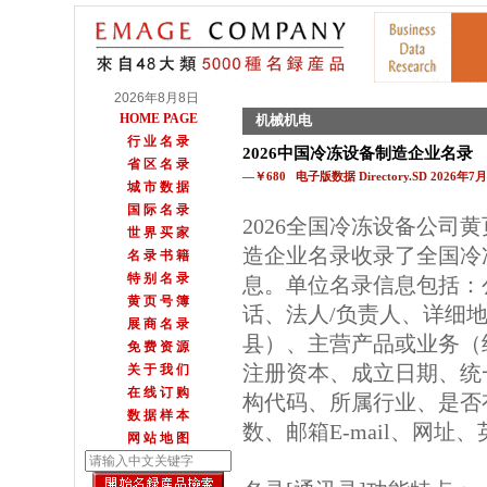
2026年8月8日
HOME PAGE
机械机电
行 业 名 录
2026中国冷冻设备制造企业名录
省 区 名 录
—￥680 电子版数据 Directory.SD 2026年
城 市 数 据
国 际 名 录
2026全国冷冻设备公司
世 界 买 家
造企业名录收录了全国冷
名 录 书 籍
特 别 名 录
息。单位名录信息包括：
黄 页 号 簿
话、法人/负责人、详细地
展 商 名 录
县）、主营产品或业务（
免 费 资 源
注册资本、成立日期、统
关 于 我 们
在 线 订 购
构代码、所属行业、是否
数 据 样 本
数、邮箱E-mail、网址
网 站 地 图