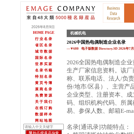
2026年8月9日
HOME PAGE
机械机电
行 业 名 录
2026中国热电偶制造企业名录
省 区 名 录
—￥680 电子版数据 Directory.SD 2026年
城 市 数 据
国 际 名 录
2026全国热电偶制造企
世 界 买 家
生产厂家信息资料。该厂
名 录 书 籍
特 别 名 录
称、联系电话、法人/负
黄 页 号 簿
份/地市/区县）、主营
展 商 名 录
企业类型、注册资本、成
免 费 资 源
码、组织机构代码、所属
关 于 我 们
在 线 订 购
易、参保人数、邮箱E-m
数 据 样 本
网 站 地 图
名录[通讯录]功能特点：