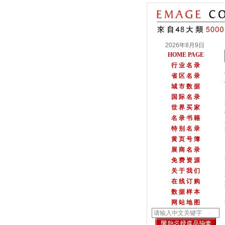
2026年8月9日
HOME PAGE
行 业 名 录
省 区 名 录
城 市 数 据
国 际 名 录
世 界 买 家
名 录 书 籍
特 别 名 录
黄 页 号 簿
展 商 名 录
免 费 资 源
关 于 我 们
在 线 订 购
数 据 样 本
网 站 地 图