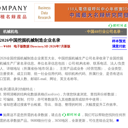
机械机电
· 中国48行业公司名录 ·
2026中国挖掘机械制造企业名录
样本预览
满意付款
—￥680 电子版数据 Directory.SD 2026年7月新版
2026全国挖掘机械制造企业黄页大全。中国挖掘机械生产公司名录收录了全国挖掘
机械生产厂家名录信息。单位名录信息包括：公司/机构名称、联系电话、法人/负责
人、详细地址（所属省份/地市/区县）、主营产品或业务（经营范围）、企业类型、
注册资本、成立日期、统一社会信用代码、组织机构代码、所属行业、是否有进出
口贸易、参保人数、邮箱E-mail、网址、英文名称等。
名录[通讯录]功能特点：
1. 简明清晰的结构化数据表格(Excel/csv)，方便您快速浏览、查找和分析数据；
2. 可编辑、复制、打印，亦可将数据导入其他数据库或软件中使用；
3. 省却您通过搜索平台检索、导出、筛选、整理的时间，大幅度提升工作效率。
■
如果这不是您所需的名录数据，请点击
，我们可以帮助您找到任何所
■
需的名录数据产品。9680细分行业，3650地区，全新更新，可任意组合定制。