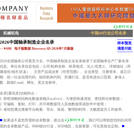
机械机电
· 中国48行业公司名录 ·
2026中国轴承制造企业名录
样本预览
满意付款
—￥680 电子版数据 Directory.SD 2026年7月新版
2026全国轴承公司黄页大全。中国轴承制造企业名录收录了全国轴承生产厂家名录
信息。单位名录信息包括：公司/机构名称、联系电话、法人/负责人、详细地址（所
属省份/地市/区县）、主营产品或业务（经营范围）、企业类型、注册资本、成立日
期、统一社会信用代码、组织机构代码、所属行业、是否有进出口贸易、参保人
数、邮箱E-mail、网址、英文名称等。
名录[通讯录]功能特点：
1. 简明清晰的结构化数据表格(Excel/csv)，方便您快速浏览、查找和分析数据；
2. 可编辑、复制、打印，亦可将数据导入其他数据库或软件中使用；
3. 省却您通过搜索平台检索、导出、筛选、整理的时间，大幅度提升工作效率。
■
如果这不是您所需的名录数据，请点击
，我们可以帮助您找到任何所
■
需的名录数据产品。9680细分行业，3650地区，全新更新，可任意组合定制。