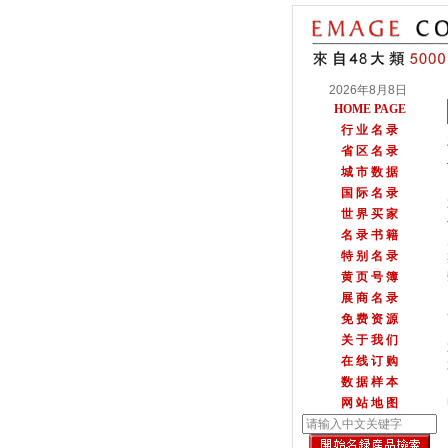
2026年8月8日
HOME PAGE
行 业 名 录
省 区 名 录
城 市 数 据
国 际 名 录
世 界 买 家
名 录 书 籍
特 别 名 录
黄 页 号 簿
展 商 名 录
免 费 资 源
关 于 我 们
在 线 订 购
数 据 样 本
网 站 地 图