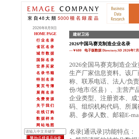
2026年8月9日
HOME PAGE
建材卫浴
行 业 名 录
2026中国马赛克制造企业名录
省 区 名 录
—￥680 电子版数据 Directory.SD 2026年
城 市 数 据
国 际 名 录
2026全国马赛克制造企
世 界 买 家
生产厂家信息资料。该厂
名 录 书 籍
特 别 名 录
称、联系电话、法人/负
黄 页 号 簿
份/地市/区县）、主营
展 商 名 录
企业类型、注册资本、成
免 费 资 源
码、组织机构代码、所属
关 于 我 们
在 线 订 购
易、参保人数、邮箱E-m
数 据 样 本
网 站 地 图
名录[通讯录]功能特点：