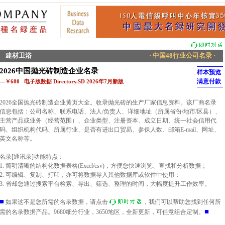
建材卫浴
· 中国48行业公司名录 ·
2026中国抛光砖制造企业名录
样本预览
满意付款
—￥680 电子版数据 Directory.SD 2026年7月新版
2026全国抛光砖制造企业黄页大全。收录抛光砖的生产厂家信息资料。该厂商名录
信息包括：公司名称、联系电话、法人/负责人、详细地址（所属省份/地市/区县）、
主营产品或业务（经营范围）、企业类型、注册资本、成立日期、统一社会信用代
码、组织机构代码、所属行业、是否有进出口贸易、参保人数、邮箱E-mail、网址、
英文名称等。
名录[通讯录]功能特点：
1. 简明清晰的结构化数据表格(Excel/csv)，方便您快速浏览、查找和分析数据；
2. 可编辑、复制、打印，亦可将数据导入其他数据库或软件中使用；
3. 省却您通过搜索平台检索、导出、筛选、整理的时间，大幅度提升工作效率。
■
如果这不是您所需的名录数据，请点击
，我们可以帮助您找到任何所
■
需的名录数据产品。9680细分行业，3650地区，全新更新，可任意组合定制。