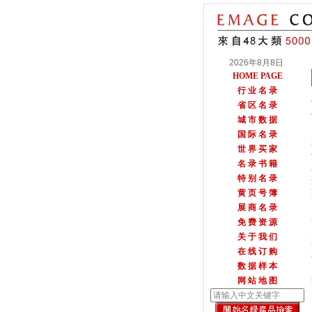
2026年8月8日
HOME PAGE
行 业 名 录
省 区 名 录
城 市 数 据
国 际 名 录
世 界 买 家
名 录 书 籍
特 别 名 录
黄 页 号 簿
展 商 名 录
免 费 资 源
关 于 我 们
在 线 订 购
数 据 样 本
网 站 地 图