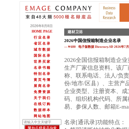
2026年8月8日
HOME PAGE
建材卫浴
行 业 名 录
2026中国信报箱制造企业名录
省 区 名 录
—￥680 电子版数据 Directory.SD 2026年
城 市 数 据
国 际 名 录
2026全国信报箱制造企
世 界 买 家
生产厂家信息资料。该厂
名 录 书 籍
特 别 名 录
称、联系电话、法人/负
黄 页 号 簿
份/地市/区县）、主营
展 商 名 录
企业类型、注册资本、成
免 费 资 源
码、组织机构代码、所属
关 于 我 们
在 线 订 购
易、参保人数、邮箱E-m
数 据 样 本
网 站 地 图
名录[通讯录]功能特点：