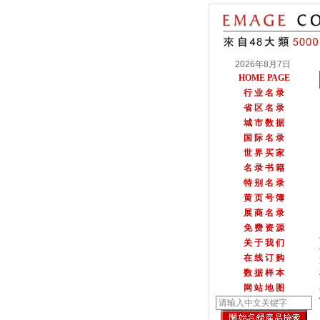
2026年8月7日
HOME PAGE
行 业 名 录
省 区 名 录
城 市 数 据
国 际 名 录
世 界 买 家
名 录 书 籍
特 别 名 录
黄 页 号 簿
展 商 名 录
免 费 资 源
关 于 我 们
在 线 订 购
数 据 样 本
网 站 地 图