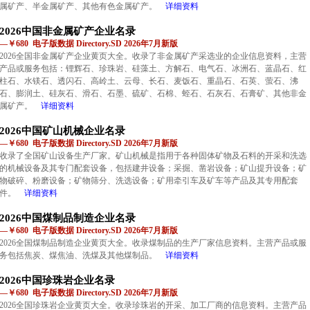
属矿产、半金属矿产、其他有色金属矿产。
详细资料
2026中国非金属矿产企业名录
—￥680 电子版数据 Directory.SD 2026年7月新版
2026全国非金属矿产企业黄页大全。收录了非金属矿产采选业的企业信息资料，主营
产品或服务包括：锂辉石、珍珠岩、硅藻土、方解石、电气石、冰洲石、蓝晶石、红
柱石、水镁石、透闪石、高岭土、云母、长石、麦饭石、重晶石、石英、萤石、沸
石、膨润土、硅灰石、滑石、石墨、硫矿、石棉、蛭石、石灰石、石膏矿、其他非金
属矿产。
详细资料
2026中国矿山机械企业名录
—￥680 电子版数据 Directory.SD 2026年7月新版
收录了全国矿山设备生产厂家。矿山机械是指用于各种固体矿物及石料的开采和洗选
的机械设备及其专门配套设备，包括建井设备；采掘、凿岩设备；矿山提升设备；矿
物破碎、粉磨设备；矿物筛分、洗选设备；矿用牵引车及矿车等产品及其专用配套
件。
详细资料
2026中国煤制品制造企业名录
—￥680 电子版数据 Directory.SD 2026年7月新版
2026全国煤制品制造企业黄页大全。收录煤制品的生产厂家信息资料。主营产品或服
务包括焦炭、煤焦油、洗煤及其他煤制品。
详细资料
2026中国珍珠岩企业名录
—￥680 电子版数据 Directory.SD 2026年7月新版
2026全国珍珠岩企业黄页大全。收录珍珠岩的开采、加工厂商的信息资料。主营产品