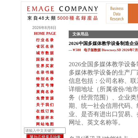
2026年8月8日
HOME PAGE
文体用品
行 业 名 录
2026中国多媒体教学设备制造企
省 区 名 录
—￥580 电子版数据 Directory.SD 2026年
城 市 数 据
国 际 名 录
2026全国多媒体教学设
世 界 买 家
多媒体教学设备的生产厂
名 录 书 籍
特 别 名 录
信息包括：公司名称、联
黄 页 号 簿
详细地址（所属省份/地
展 商 名 录
务（经营范围）、企业类
免 费 资 源
期、统一社会信用代码、
关 于 我 们
在 线 订 购
业、是否有进出口贸易、参
数 据 样 本
网址、英文名称等。
网 站 地 图