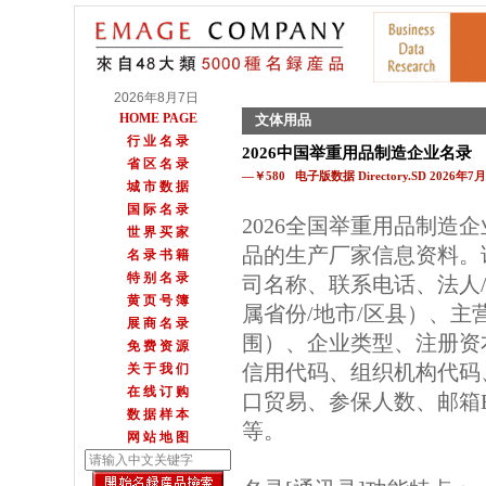
2026年8月7日
HOME PAGE
文体用品
行 业 名 录
2026中国举重用品制造企业名录
省 区 名 录
—￥580 电子版数据 Directory.SD 2026年
城 市 数 据
国 际 名 录
2026全国举重用品制造
世 界 买 家
品的生产厂家信息资料。
名 录 书 籍
特 别 名 录
司名称、联系电话、法人
黄 页 号 簿
属省份/地市/区县）、主
展 商 名 录
围）、企业类型、注册资
免 费 资 源
信用代码、组织机构代码
关 于 我 们
在 线 订 购
口贸易、参保人数、邮箱E
数 据 样 本
等。
网 站 地 图