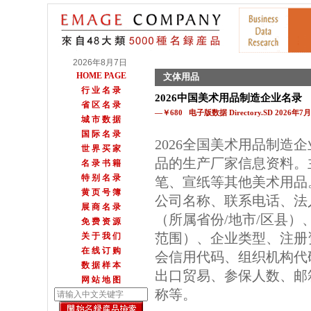
2026年8月7日
HOME PAGE
文体用品
行 业 名 录
2026中国美术用品制造企业名录
省 区 名 录
—￥680 电子版数据 Directory.SD 2026年
城 市 数 据
国 际 名 录
2026全国美术用品制造
世 界 买 家
品的生产厂家信息资料。
名 录 书 籍
特 别 名 录
笔、宣纸等其他美术用品
黄 页 号 簿
公司名称、联系电话、法
展 商 名 录
（所属省份/地市/区县
免 费 资 源
范围）、企业类型、注册
关 于 我 们
在 线 订 购
会信用代码、组织机构代
数 据 样 本
出口贸易、参保人数、邮箱
网 站 地 图
称等。