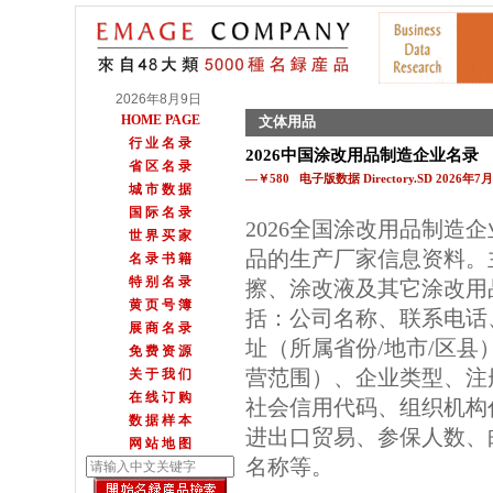
2026年8月9日
HOME PAGE
文体用品
行 业 名 录
2026中国涂改用品制造企业名录
省 区 名 录
—￥580 电子版数据 Directory.SD 2026年
城 市 数 据
国 际 名 录
2026全国涂改用品制造
世 界 买 家
品的生产厂家信息资料。
名 录 书 籍
特 别 名 录
擦、涂改液及其它涂改用
黄 页 号 簿
括：公司名称、联系电话
展 商 名 录
址（所属省份/地市/区
免 费 资 源
营范围）、企业类型、注
关 于 我 们
在 线 订 购
社会信用代码、组织机构
数 据 样 本
进出口贸易、参保人数、邮
网 站 地 图
名称等。