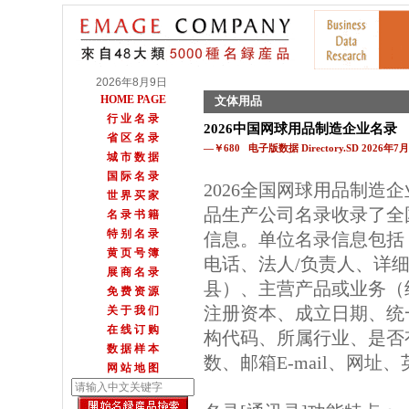
2026年8月9日
HOME PAGE
文体用品
行 业 名 录
2026中国网球用品制造企业名录
省 区 名 录
—￥680 电子版数据 Directory.SD 2026年
城 市 数 据
国 际 名 录
2026全国网球用品制造
世 界 买 家
品生产公司名录收录了全
名 录 书 籍
特 别 名 录
信息。单位名录信息包括
黄 页 号 簿
电话、法人/负责人、详细
展 商 名 录
县）、主营产品或业务（
免 费 资 源
注册资本、成立日期、统
关 于 我 们
在 线 订 购
构代码、所属行业、是否
数 据 样 本
数、邮箱E-mail、网址
网 站 地 图