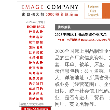
2026年8月9日
HOME PAGE
纺织服装
行 业 名 录
2026中国床上用品制造企业名录
省 区 名 录
—￥680 电子版数据 Directory.SD 2026年
城 市 数 据
国 际 名 录
2026全国床上用品制造
世 界 买 家
品的生产厂家信息资料。
名 录 书 籍
特 别 名 录
套、床单、被单、床垫、
黄 页 号 簿
录信息包括：公司名称、
展 商 名 录
人、详细地址（所属省份
免 费 资 源
或业务（经营范围）、企
关 于 我 们
在 线 订 购
日期、统一社会信用代码
数 据 样 本
业、是否有进出口贸易、参
网 站 地 图
网址、英文名称等。