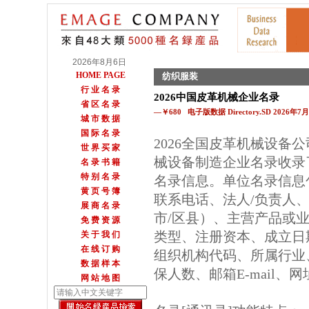
2026年8月6日
HOME PAGE
纺织服装
行 业 名 录
2026中国皮革机械企业名录
省 区 名 录
—￥680 电子版数据 Directory.SD 2026年
城 市 数 据
国 际 名 录
2026全国皮革机械设备
世 界 买 家
械设备制造企业名录收录
名 录 书 籍
特 别 名 录
名录信息。单位名录信息
黄 页 号 簿
联系电话、法人/负责人
展 商 名 录
市/区县）、主营产品或
免 费 资 源
类型、注册资本、成立日
关 于 我 们
在 线 订 购
组织机构代码、所属行业
数 据 样 本
保人数、邮箱E-mail、
网 站 地 图