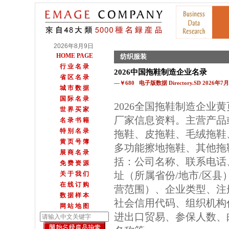
2026年8月9日
HOME PAGE
纺织服装
行 业 名 录
2026中国拖鞋制造企业名录
省 区 名 录
—￥680 电子版数据 Directory.SD 2026年
城 市 数 据
国 际 名 录
2026全国拖鞋制造企业
世 界 买 家
厂家信息资料。主营产品
名 录 书 籍
特 别 名 录
拖鞋、皮拖鞋、毛绒拖鞋
黄 页 号 簿
多功能擦地拖鞋、其他拖
展 商 名 录
括：公司名称、联系电话
免 费 资 源
址（所属省份/地市/区
关 于 我 们
在 线 订 购
营范围）、企业类型、注
数 据 样 本
社会信用代码、组织机构
网 站 地 图
进出口贸易、参保人数、邮