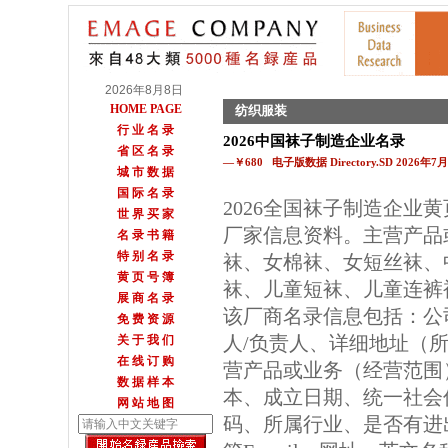
2026年8月8日
HOME PAGE
纺织服装
行 业 名 录
2026中国袜子制造企业名录
省 区 名 录
—￥680 电子版数据 Directory.SD 2026年
城 市 数 据
国 际 名 录
2026全国袜子制造企业
世 界 买 家
厂家信息资料。主营产品
名 录 书 籍
特 别 名 录
袜、女棉袜、女短丝袜、
黄 页 号 簿
袜、儿童短袜、儿童连裤
展 商 名 录
该厂商名录信息包括：公
免 费 资 源
人/负责人、详细地址（所
关 于 我 们
在 线 订 购
营产品或业务（经营范围
数 据 样 本
本、成立日期、统一社会
网 站 地 图
码、所属行业、是否有进