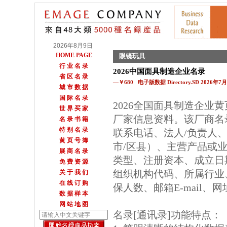
2026年8月9日
HOME PAGE
眼镜玩具
行 业 名 录
2026中国面具制造企业名录
省 区 名 录
—￥680 电子版数据 Directory.SD 2026年
城 市 数 据
国 际 名 录
2026全国面具制造企业
世 界 买 家
厂家信息资料。该厂商名
名 录 书 籍
特 别 名 录
联系电话、法人/负责人
黄 页 号 簿
市/区县）、主营产品或
展 商 名 录
类型、注册资本、成立日
免 费 资 源
组织机构代码、所属行业
关 于 我 们
在 线 订 购
保人数、邮箱E-mail、
数 据 样 本
网 站 地 图
名录[通讯录]功能特点：