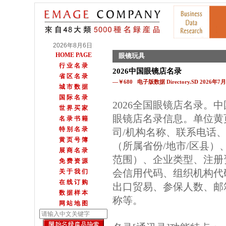
2026年8月6日
HOME PAGE
眼镜玩具
行 业 名 录
2026中国眼镜店名录
省 区 名 录
—￥680 电子版数据 Directory.SD 2026年
城 市 数 据
国 际 名 录
2026全国眼镜店名录。
世 界 买 家
眼镜店名录信息。单位黄
名 录 书 籍
特 别 名 录
司/机构名称、联系电话
黄 页 号 簿
（所属省份/地市/区县
展 商 名 录
范围）、企业类型、注册
免 费 资 源
会信用代码、组织机构代
关 于 我 们
在 线 订 购
出口贸易、参保人数、邮箱
数 据 样 本
称等。
网 站 地 图