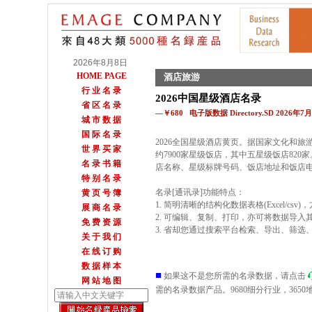
2026年8月8日
HOME PAGE
酒店旅游
行 业 名 录
2026中国星级酒店名录
省 区 名 录
—￥680 电子版数据 Directory.SD 2026年
城 市 数 据
国 际 名 录
2026全国星级酒店黄页。据国家文化和旅游
世 界 买 家
约7900家星级饭店，其中五星级饭店82
名 录 书 籍
店名称、星级标牌号码、饭店地址和饭店
特 别 名 录
名录[通讯录]功能特点：
黄 页 号 簿
1. 简明清晰的结构化数据表格(Excel/c
展 商 名 录
2. 可编辑、复制、打印，亦可将数据导入
免 费 资 源
3. 省却您通过搜索平台检索、导出、筛
关 于 我 们
在 线 订 购
数 据 样 本
■
如果这不是您所需的名录数据，请点击
网 站 地 图
需的名录数据产品。9680细分行业，36