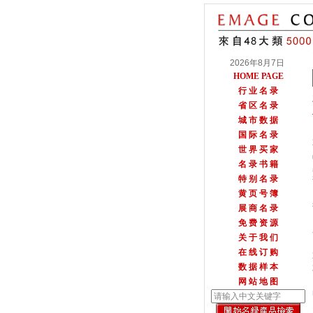
2026年8月7日
HOME PAGE
行 业 名 录
省 区 名 录
城 市 数 据
国 际 名 录
世 界 买 家
名 录 书 籍
特 别 名 录
黄 页 号 簿
展 商 名 录
免 费 资 源
关 于 我 们
在 线 订 购
数 据 样 本
网 站 地 图