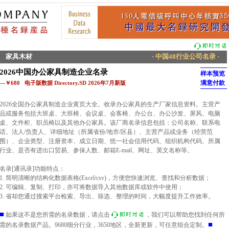
家具木材
· 中国48行业公司名录 ·
2026中国办公家具制造企业名录
样本预览
满意付款
—￥680 电子版数据 Directory.SD 2026年7月新版
2026全国办公家具制造企业黄页大全。收录办公家具的生产厂家信息资料。主营产
品或服务包括大班桌、大班椅、会议桌、会客椅、办公台、办公沙发、屏风、电脑
桌、文件柜、职员椅以及其他办公家具。该厂商名录信息包括：公司名称、联系电
话、法人/负责人、详细地址（所属省份/地市/区县）、主营产品或业务（经营范
围）、企业类型、注册资本、成立日期、统一社会信用代码、组织机构代码、所属
行业、是否有进出口贸易、参保人数、邮箱E-mail、网址、英文名称等。
名录[通讯录]功能特点：
1. 简明清晰的结构化数据表格(Excel/csv)，方便您快速浏览、查找和分析数据；
2. 可编辑、复制、打印，亦可将数据导入其他数据库或软件中使用；
3. 省却您通过搜索平台检索、导出、筛选、整理的时间，大幅度提升工作效率。
■
如果这不是您所需的名录数据，请点击
，我们可以帮助您找到任何所
■
需的名录数据产品。9680细分行业，3650地区，全新更新，可任意组合定制。