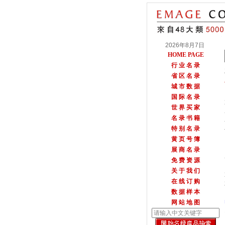
2026年8月7日
HOME PAGE
行 业 名 录
省 区 名 录
城 市 数 据
国 际 名 录
世 界 买 家
名 录 书 籍
特 别 名 录
黄 页 号 簿
展 商 名 录
免 费 资 源
关 于 我 们
在 线 订 购
数 据 样 本
网 站 地 图