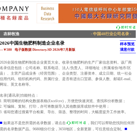
农林牧渔
· 中国48行业公司名录 ·
2026中国生物肥料制造企业名录
样本预览
满意付款
—￥580 电子版数据 Directory.SD 2026年7月新版
2026全国生物肥料制造企业黄页大全。收录生物肥料的生产厂家信息资料。该厂商
名录信息包括：公司名称、联系电话、法人/负责人、详细地址（所属省份/地市/区
县）、主营产品或业务（经营范围）、企业类型、注册资本、成立日期、统一社会
信用代码、组织机构代码、所属行业、是否有进出口贸易、参保人数、邮箱E-mail、
网址、英文名称等。
名录[通讯录]功能特点：
1. 简明清晰的结构化数据表格(Excel/csv)，方便您快速浏览、查找和分析数据；
2. 可编辑、复制、打印，亦可将数据导入其他数据库或软件中使用；
3. 省却您通过搜索平台检索、导出、筛选、整理的时间，大幅度提升工作效率。
■
如果这不是您所需的名录数据，请点击
，我们可以帮助您找到任何所
■
需的名录数据产品。9680细分行业，3650地区，全新更新，可任意组合定制。