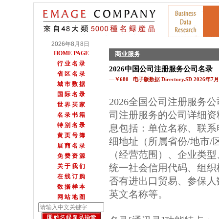
2026年8月8日
HOME PAGE
商业服务
行 业 名 录
2026中国公司注册服务公司名录
省 区 名 录
—￥680 电子版数据 Directory.SD 2026年
城 市 数 据
国 际 名 录
2026全国公司注册服务
世 界 买 家
司注册服务的公司详细资
名 录 书 籍
特 别 名 录
息包括：单位名称、联系
黄 页 号 簿
细地址（所属省份/地市
展 商 名 录
（经营范围）、企业类型
免 费 资 源
统一社会信用代码、组织
关 于 我 们
在 线 订 购
否有进出口贸易、参保人数
数 据 样 本
英文名称等。
网 站 地 图