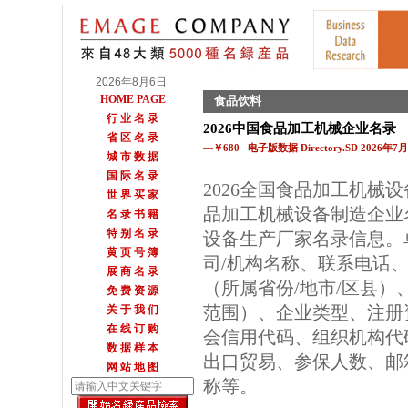
2026年8月6日
HOME PAGE
食品饮料
行 业 名 录
2026中国食品加工机械企业名录
省 区 名 录
—￥680 电子版数据 Directory.SD 2026年
城 市 数 据
国 际 名 录
2026全国食品加工机械
世 界 买 家
品加工机械设备制造企业
名 录 书 籍
特 别 名 录
设备生产厂家名录信息。
黄 页 号 簿
司/机构名称、联系电话
展 商 名 录
（所属省份/地市/区县
免 费 资 源
范围）、企业类型、注册
关 于 我 们
在 线 订 购
会信用代码、组织机构代
数 据 样 本
出口贸易、参保人数、邮箱
网 站 地 图
称等。