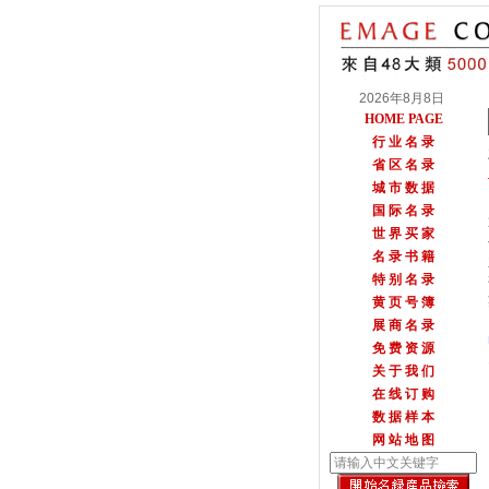
2026年8月8日
HOME PAGE
行 业 名 录
省 区 名 录
城 市 数 据
国 际 名 录
世 界 买 家
名 录 书 籍
特 别 名 录
黄 页 号 簿
展 商 名 录
免 费 资 源
关 于 我 们
在 线 订 购
数 据 样 本
网 站 地 图