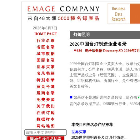
2026年8月7日
HOME PAGE
灯饰照明
行 业 名 录
2026中国台灯制造企业名录
省 区 名 录
—￥680 电子版数据 Directory.SD 2026年
城 市 数 据
国 际 名 录
2026全国台灯制造企业黄页大全。收录
世 界 买 家
信息包含：公司名称、联系电话、法人/负
名 录 书 籍
主营产品或业务（经营范围）、企业类型
特 别 名 录
码、组织机构代码、所属行业、是否有进出口
英文名称等。
黄 页 号 簿
展 商 名 录
■
如果这不是您所需的名录数据，请点击
免 费 资 源
需的名录数据产品。9680细分行业，36
关 于 我 们
在 线 订 购
数 据 样 本
本类目相关名录产品推荐
网 站 地 图
世界买家
2026世界照明设备及灯具灯饰进...