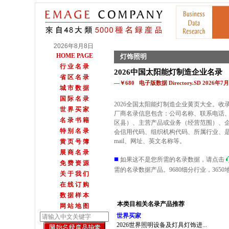
2026年8月8日
HOME PAGE
灯饰照明
行 业 名 录
2026中国太阳能灯制造企业名录
省 区 名 录
—￥680 电子版数据 Directory.SD 2026年
城 市 数 据
国 际 名 录
2026全国太阳能灯制造企业黄页大全。
世 界 买 家
厂商名录信息包含：公司名称、联系电话、
名 录 书 籍
区县）、主营产品或业务（经营范围）、
特 别 名 录
会信用代码、组织机构代码、所属行业、是
mail、网址、英文名称等。
黄 页 号 簿
展 商 名 录
■
如果这不是您所需的名录数据，请点击
免 费 资 源
需的名录数据产品。9680细分行业，36
关 于 我 们
在 线 订 购
数 据 样 本
本类目相关名录产品推荐
网 站 地 图
世界买家
2026世界照明设备及灯具灯饰进...