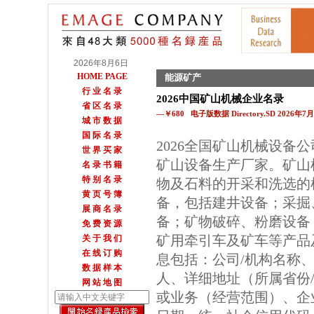
2026年8月6日
HOME PAGE
能源矿产
行 业 名 录
2026中国矿山机械企业名录
省 区 名 录
—￥680 电子版数据 Directory.SD 2026年
城 市 数 据
国 际 名 录
2026全国矿山机械设备
世 界 买 家
矿山设备生产厂家。矿山
名 录 书 籍
特 别 名 录
物及石料的开采和洗选的
黄 页 号 簿
备，包括建井设备；采掘
展 商 名 录
备；矿物破碎、粉磨设备
免 费 资 源
矿用牵引车及矿车等产品
关 于 我 们
在 线 订 购
息包括：公司/机构名称、
数 据 样 本
人、详细地址（所属省份
网 站 地 图
或业务（经营范围）、企