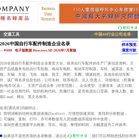
交通工具
· 中国48行业公司名录 ·
2026中国自行车配件制造企业名录
样本预览
满意付款
—￥680 电子版数据 Directory.SD 2026年7月新版
2026全国自行车配件制造企业黄页大全。收录自行车配件的生产厂家信息资料。主
营产品或服务包括自行车轮胎、电动车电机、电动车控制器、车铃、减震器、反光
镜、车轴、车篮、飞轮、辐条、前叉、闸把、车圈、调速转把、其他非机动车配
件。该厂商名录信息包括：公司名称、联系电话、法人/负责人、详细地址（所属省
份/地市/区县）、主营产品或业务（经营范围）、企业类型、注册资本、成立日期、
统一社会信用代码、组织机构代码、所属行业、是否有进出口贸易、参保人数、邮
箱E-mail、网址、英文名称等。
名录[通讯录]功能特点：
1. 简明清晰的结构化数据表格(Excel/csv)，方便您快速浏览、查找和分析数据；
2. 可编辑、复制、打印，亦可将数据导入其他数据库或软件中使用；
3. 省却您通过搜索平台检索、导出、筛选、整理的时间，大幅度提升工作效率。
■
如果这不是您所需的名录数据，请点击
，我们可以帮助您找到任何所