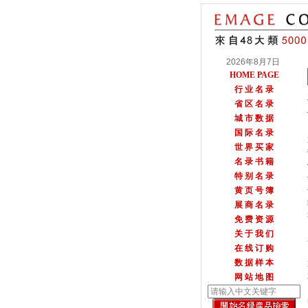
2026年8月7日
HOME PAGE
行 业 名 录
省 区 名 录
城 市 数 据
国 际 名 录
世 界 买 家
名 录 书 籍
特 别 名 录
黄 页 号 簿
展 商 名 录
免 费 资 源
关 于 我 们
在 线 订 购
数 据 样 本
网 站 地 图