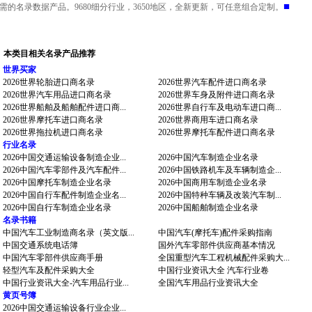
■
需的名录数据产品。9680细分行业，3650地区，全新更新，可任意组合定制。
本类目相关名录产品推荐
世界买家
2026世界轮胎进口商名录
2026世界汽车配件进口商名录
2026世界汽车用品进口商名录
2026世界车身及附件进口商名录
2026世界船舶及船舶配件进口商...
2026世界自行车及电动车进口商...
2026世界摩托车进口商名录
2026世界商用车进口商名录
2026世界拖拉机进口商名录
2026世界摩托车配件进口商名录
行业名录
2026中国交通运输设备制造企业...
2026中国汽车制造企业名录
2026中国汽车零部件及汽车配件...
2026中国铁路机车及车辆制造企...
2026中国摩托车制造企业名录
2026中国商用车制造企业名录
2026中国自行车配件制造企业名...
2026中国特种车辆及改装汽车制...
2026中国自行车制造企业名录
2026中国船舶制造企业名录
名录书籍
中国汽车工业制造商名录（英文版...
中国汽车(摩托车)配件采购指南
中国交通系统电话簿
国外汽车零部件供应商基本情况
中国汽车零部件供应商手册
全国重型汽车工程机械配件采购大...
轻型汽车及配件采购大全
中国行业资讯大全 汽车行业卷
中国行业资讯大全-汽车用品行业...
全国汽车用品行业资讯大全
黄页号簿
2026中国交通运输设备行业企业...